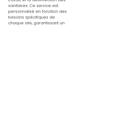
sanitaires. Ce service est
personnalisé en fonction des
besoins spécifiques de
chaque site, garantissant un
niveau de propreté constant
et adapté à votre activité.
Demander un
devis
REMISES EN ÉTAT
Restaurer vos locaux à leur
meilleur état après chaque
événement majeur
Remise en état après déménagement
Après un déménagement, nos équipes interviennent
pour nettoyer en profondeur vos anciens ou
nouveaux locaux. Cela inclut le nettoyage des sols,